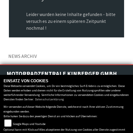
Leider wurden keine Inhalte gefunden - bitte
versuch es zu einem späteren Zeitpunkt
nochmal !
NEWS ARCHIV
MOTORRADZENTRALE KINBERGER GMBH
Marktanger 2
-
86860 Jengen
-
08241/2381
EINSATZ VON COOKIES
Diese Webseite verwendet Cookies, um Dir ein bestmögliches Surf-Erlebnis zu ermöglichen. Diese
Daten werden erhoben und dienen nicht für die Erstellung von Nutzungsprofilen oder anderer
Datenschutzbestimmungen
weiterführender Verwendung. Sämtliche Informationen zu verwendeten Cookies und eingebundenen
Impressum
Diensten finden Sie hier:
Datenschutzerklärung
AGB
Wir verwenden auf dieser Website folgende Dienste, welche erst nach Ihrer aktiven Zustimmung
eingebunden werden.
Disclaimer
Bitte haken Sie dazu den jeweiligen Dienst an und klicken auf Übernehmen:
powered by 1000PS
Google Maps und Youtube
Optional kann mit Klick auf Alles akzeptieren der Nutzung von Cookies aller Dienste zugestimmt