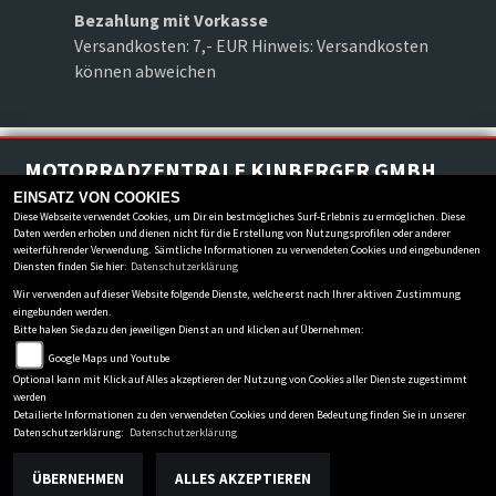
Bezahlung mit Vorkasse
Versandkosten: 7,- EUR Hinweis: Versandkosten
können abweichen
MOTORRADZENTRALE KINBERGER GMBH
Marktanger 2
-
86860 Jengen
-
08241/2381
EINSATZ VON COOKIES
Diese Webseite verwendet Cookies, um Dir ein bestmögliches Surf-Erlebnis zu ermöglichen. Diese
Daten werden erhoben und dienen nicht für die Erstellung von Nutzungsprofilen oder anderer
Datenschutzbestimmungen
weiterführender Verwendung. Sämtliche Informationen zu verwendeten Cookies und eingebundenen
Impressum
Diensten finden Sie hier:
Datenschutzerklärung
AGB
Wir verwenden auf dieser Website folgende Dienste, welche erst nach Ihrer aktiven Zustimmung
eingebunden werden.
Disclaimer
Bitte haken Sie dazu den jeweiligen Dienst an und klicken auf Übernehmen:
powered by 1000PS
Google Maps und Youtube
Optional kann mit Klick auf Alles akzeptieren der Nutzung von Cookies aller Dienste zugestimmt
werden
Detailierte Informationen zu den verwendeten Cookies und deren Bedeutung finden Sie in unserer
Datenschutzerklärung:
Datenschutzerklärung
ÜBERNEHMEN
ALLES AKZEPTIEREN