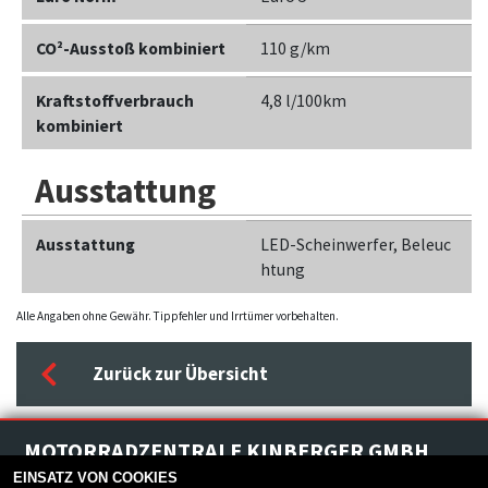
CO²-Ausstoß kombiniert
110 g/km
Kraftstoffverbrauch
4,8 l/100km
kombiniert
Ausstattung
Ausstattung
LED-Scheinwerfer, Beleuc
htung
Alle Angaben ohne Gewähr. Tippfehler und Irrtümer vorbehalten.
Zurück zur Übersicht
MOTORRADZENTRALE KINBERGER GMBH
Marktanger 2
-
86860 Jengen
-
08241/2381
EINSATZ VON COOKIES