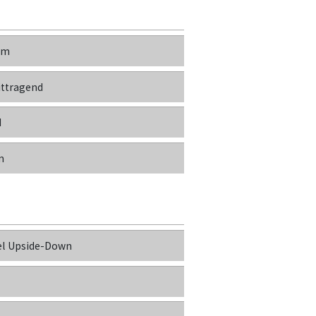
um
ttragend
d
m
el Upside-Down