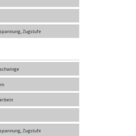
spannung, Zugstufe
schwinge
um
erbein
spannung, Zugstufe