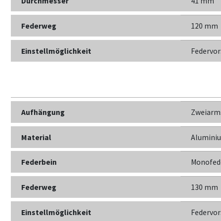
Durchmesser
41 mm
Federweg
120 mm
Einstellmöglichkeit
Federvor
Aufhängung
Zweiarm
Material
Alumini
Federbein
Monofed
Federweg
130 mm
Einstellmöglichkeit
Federvor