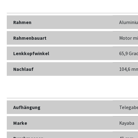
Rahmen
Alumini
Rahmenbauart
Motor mi
Lenkkopfwinkel
65,9 Gra
Nachlauf
104,6 m
Aufhängung
Telegab
Marke
Kayaba