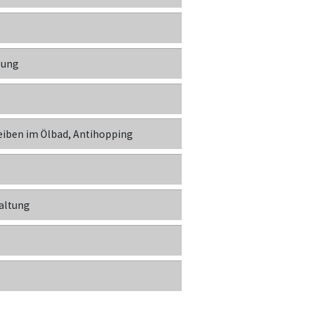
zung
iben im Ölbad, Antihopping
altung