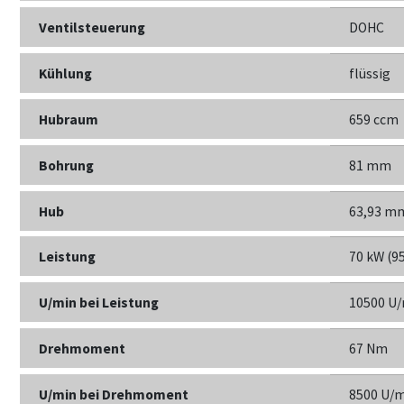
Ventilsteuerung
DOHC
Kühlung
flüssig
Hubraum
659 ccm
Bohrung
81 mm
Hub
63,93 m
Leistung
70 kW (95
U/min bei Leistung
10500 U
Drehmoment
67 Nm
U/min bei Drehmoment
8500 U/