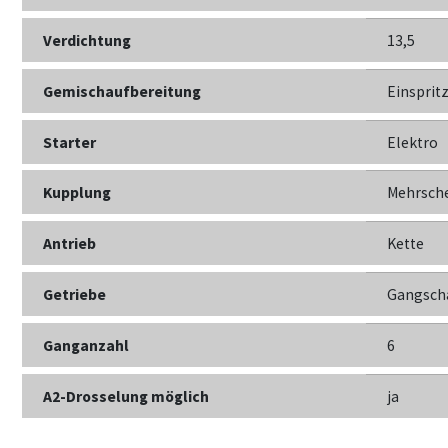
Verdichtung
13,5
Gemischaufbereitung
Einsprit
Starter
Elektro
Kupplung
Mehrsche
Antrieb
Kette
Getriebe
Gangsch
Ganganzahl
6
A2-Drosselung möglich
ja