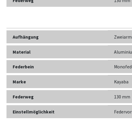
Federweg
130 mm
Aufhängung
Zweiarm
Material
Alumini
Federbein
Monofed
Marke
Kayaba
Federweg
130 mm
Einstellmöglichkeit
Federvo