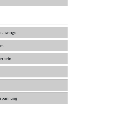
schwinge
um
erbein
rspannung