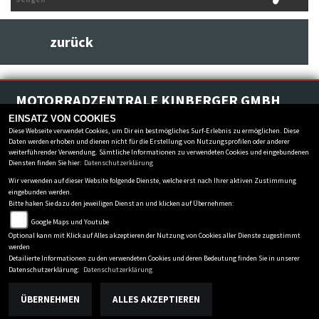
zurück
MOTORRADZENTRALE KINBERGER GMBH
Marktanger 2
-
86860 Jengen
-
08241/2381
EINSATZ VON COOKIES
Diese Webseite verwendet Cookies, um Dir ein bestmögliches Surf-Erlebnis zu ermöglichen. Diese
Daten werden erhoben und dienen nicht für die Erstellung von Nutzungsprofilen oder anderer
Datenschutzbestimmungen
weiterführender Verwendung. Sämtliche Informationen zu verwendeten Cookies und eingebundenen
Impressum
Diensten finden Sie hier:
Datenschutzerklärung
AGB
Wir verwenden auf dieser Website folgende Dienste, welche erst nach Ihrer aktiven Zustimmung
eingebunden werden.
Disclaimer
Bitte haken Sie dazu den jeweiligen Dienst an und klicken auf Übernehmen:
powered by 1000PS
Google Maps und Youtube
Optional kann mit Klick auf Alles akzeptieren der Nutzung von Cookies aller Dienste zugestimmt
werden
Detailierte Informationen zu den verwendeten Cookies und deren Bedeutung finden Sie in unserer
Datenschutzerklärung:
Datenschutzerklärung
ÜBERNEHMEN
ALLES AKZEPTIEREN